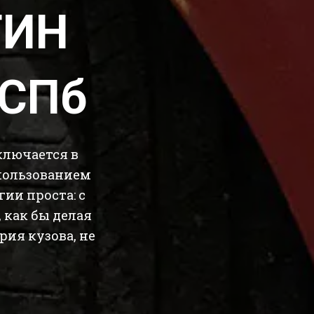
ТИН
 СПб
ключается в
пользованием
ии проста: с
как бы делая
ия кузова, не