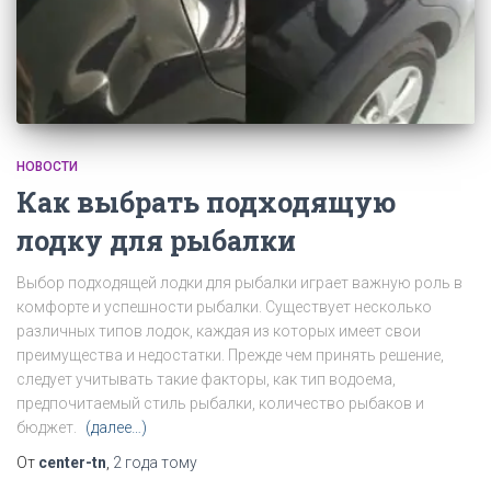
НОВОСТИ
Как выбрать подходящую
лодку для рыбалки
Выбор подходящей лодки для рыбалки играет важную роль в
комфорте и успешности рыбалки. Существует несколько
различных типов лодок, каждая из которых имеет свои
преимущества и недостатки. Прежде чем принять решение,
следует учитывать такие факторы, как тип водоема,
предпочитаемый стиль рыбалки, количество рыбаков и
бюджет.
(далее…)
От
center-tn
,
2 года
тому