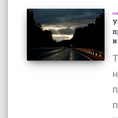
НО
У
п
и
Т
н
п
п