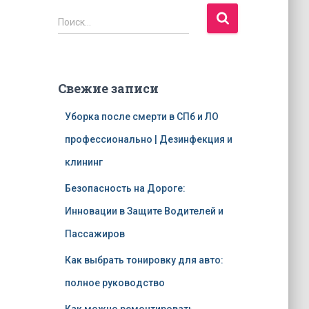
Н
Поиск…
а
й
т
и
Свежие записи
:
Уборка после смерти в СПб и ЛО
профессионально | Дезинфекция и
клининг
Безопасность на Дороге:
Инновации в Защите Водителей и
Пассажиров
Как выбрать тонировку для авто:
полное руководство