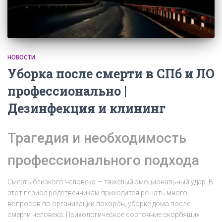
НОВОСТИ
Уборка после смерти в СПб и ЛО
профессионально |
Дезинфекция и клининг
Трагедия и необходимость
профессионального подхода
Смерть близкого человека — тяжелый эмоциональный удар. В
этот период родственникам приходится решать много
вопросов по организации похорон, уборке дома после
смерти человека. Психологическое состояние скорбящих