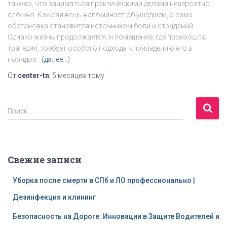
таково, что заниматься практическими делами невероятно
сложно. Каждая вещь напоминает об ушедшем, а сама
обстановка становится источником боли и страданий.
Однако жизнь продолжается, и помещение, где произошла
трагедия, требует особого подхода к приведению его в
порядок.
(далее…)
От
center-tn
,
5 месяцев
тому
Н
Поиск…
а
й
т
и
Свежие записи
:
Уборка после смерти в СПб и ЛО профессионально |
Дезинфекция и клининг
Безопасность на Дороге: Инновации в Защите Водителей и