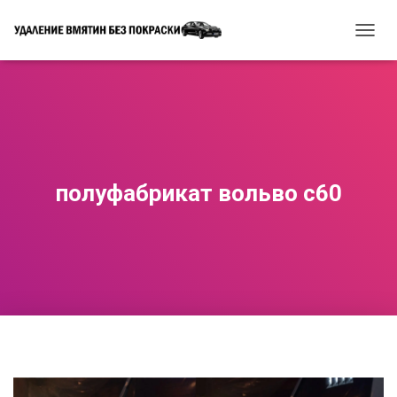
П
Е
Р
Е
К
Л
Ю
Ч
И
полуфабрикат вольво с60
Т
Ь
Н
А
В
И
Г
А
Ц
И
Ю