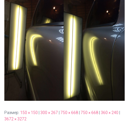
Размер:
150 × 150
|
300 × 267
|
750 × 668
|
750 × 668
|
360 × 240
|
3672 × 3272