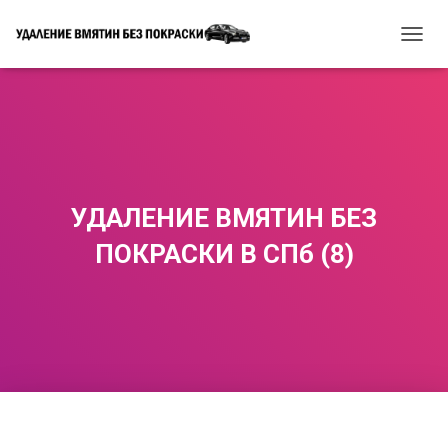
П
Е
Р
Е
К
Л
Ю
Ч
И
УДАЛЕНИЕ ВМЯТИН БЕЗ
Т
Ь
ПОКРАСКИ В СПб (8)
Н
А
В
И
Г
А
Ц
И
Ю